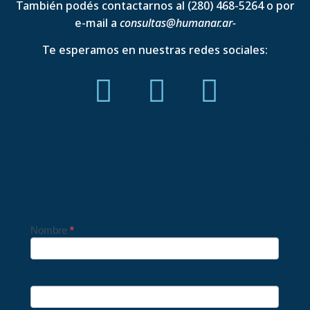
También podés contactarnos al (280) 468-5264 o por
e-mail a
consultas@humanar.ar-
Te esperamos en nuestras redes sociales:
Nombre
*
Contacto